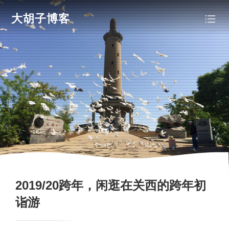
大胡子博客
2019/20跨年，闲逛在关西的跨年初
诣游